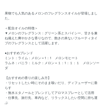
果物でも人気のあるメロンのフレグランスオイルが登場しまし
た。
＜配合オイルの特徴＞
▼メロンのフレグランス：グリーン系とスパイシー、甘さを兼
ね備えた爽やかさな香りなので、飽きの来ないフルーティタイ
プのフレグランスとして活躍します。
●おすすめブレンド
ミント：ライム：メロン＝1：1 メロンモヒート
ラムネ：バニラ：ミルク：メロン＝１：1：１：１ メロンソー
ダ
【おすすめの香りの楽しみ方】
・リセットしたい時にそのまま嗅いだり、ディフューザーに垂
らす
・無水エタノールとブレンドしてアロマスプレーとして活用
・仕事先、旅行先、車内など、リラックスしたい空間に持ち運
ぶ