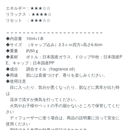
エネルギー：★★★☆☆
リラックス ：★★★★☆
リセット ：★★★☆☆
＝＝＝＝＝＝＝＝＝＝＝＝＝＝＝＝＝＝＝＝＝＝＝＝
◆内容量 10ml×1本
◆サイズ （キャップ込み）2.3ｃｍ四方×高さ6.6cm
◆重量 約50ｇ
◆素材 ボトル：日本国産ガラス、ドロップ中栓：日本国産P
E、キャップ：日本国産PP
◆成分 調合オイル（fragrance oil）
◆用途 肌には直接つけず、香りを楽しみください。
◆使用注意
目に入ったり、気分が悪くなったり、肌などに異常が出た時
は
流水で流すか換気を行ってください。
火気やお子様やペットの手の届かないところで保管してくだ
さい
ディフューザーに使う場合は、商品の説明書に沿って安全に
使用ください
期待できる作用や効果は保証できかねます