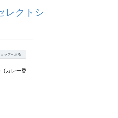
セレクトシ
ショップへ戻る
 (カレー香